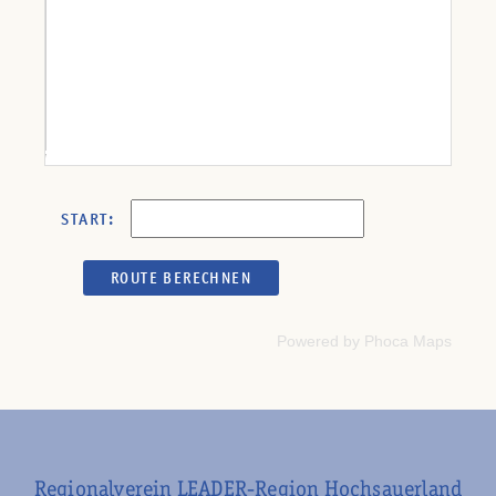
START:
Powered by
Phoca
Maps
Regionalverein LEADER-Region Hochsauerland