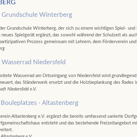
BERG
t Grundschule Winterberg
der Grundschule Winterberg, der sich zu einem wichtigen Spiel- und S
n neues Spielgerät ergänzt, das sowohl während der Schulzeit als auc
partizipativen Prozess gemeinsam mit Lehrern, dem Förderverein un
erg
 Wasserrad Niedersfeld
rottete Wasserrad am Ortseingang von Niedersfeld wird grundlegend s
euert, das Ständerwerk ersetzt und die Holzbeplankung des Rades in
ft Niedersfeld e.V.
 Bouleplatzes - Altastenberg
erein Altastenberg e.V. ergänzt die bereits umfassend sanierte Dorfg
gemeinschaftshaus entsteht und das bestehende Freizeitangebot mi
eitert.
 Altastenberg e.V.