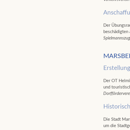
Anschaffu
Der Übungsrau
beschädigten 
Spielmannszug 
MARSBE
Erstellun
Der OT Helmin
und touristis
Dorfförderver
Historisc
Die Stadt Mar
um die Stadtg