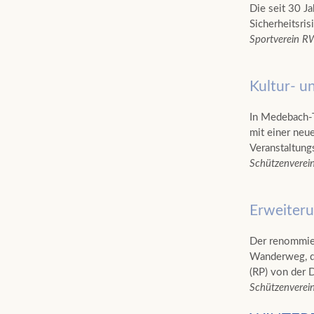
Die seit 30 J
Sicherheitsris
Sportverein R
Kultur- u
In Medebach-T
mit einer neu
Veranstaltung
Schützenverei
Erweiteru
Der renommier
Wanderweg, d
(RP) von der 
Schützenverei