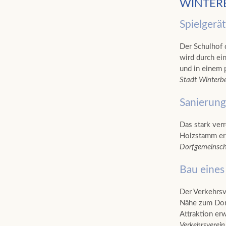
WINTER
Spielgerä
Der Schulhof 
wird durch ei
und in einem 
Stadt Winterb
Sanierung
Das stark ver
Holzstamm ern
Dorfgemeinscha
Bau eines
Der Verkehrsv
Nähe zum Dorf
Attraktion erw
Verkehrsverein