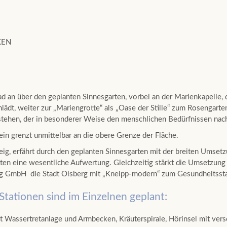
KEN
 an über den geplanten Sinnesgarten, vorbei an der Marienkapelle, 
lädt, weiter zur „Mariengrotte“ als „Oase der Stille“ zum Rosengarte
tstehen, der in besonderer Weise den menschlichen Bedürfnissen n
ein grenzt unmittelbar an die obere Grenze der Fläche.
eig, erfährt durch den geplanten Sinnesgarten mit der breiten Umset
en eine wesentliche Aufwertung. Gleichzeitig stärkt die Umsetzung
ng GmbH die Stadt Olsberg mit „Kneipp-modern“ zum Gesundheitsst
Stationen sind im Einzelnen geplant:
t Wassertretanlage und Armbecken, Kräuterspirale, Hörinsel mit ver