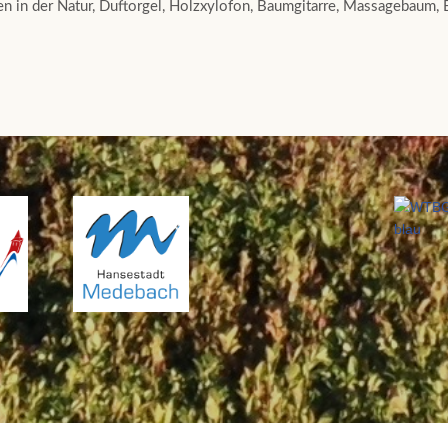
n in der Natur, Duftorgel, Holzxylofon, Baumgitarre, Massagebaum,