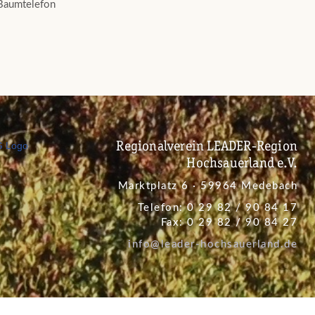
 Baumtelefon
Regionalverein LEADER-Region
Hochsauerland e.V.
Marktplatz 6 · 59964 Medebach
Telefon: 0 29 82 / 90 84 17
Fax: 0 29 82 / 90 84 27
info@leader-hochsauerland.de