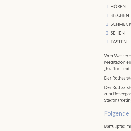
HÖREN
RIECHEN
SCHMEC
SEHEN
TASTEN
Vom Wasserrad
Meditation ein
„Kraftort“ en
Der Rothaarst
Der Rothaarst
zum Rosengart
Stadtmarketi
Folgende 
Barfußpfad mi