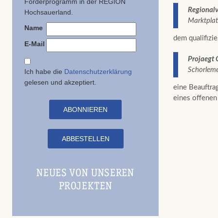
Förderprogramm in der REGION
Regional
Hochsauerland.
Marktpla
Name
dem qualifizie
E-Mail
Projaegt
Schorlem
Ich habe die
Datenschutzerklärung
gelesen und akzeptiert.
eine Beauftra
eines offenen 
NEUES VON UNSEREN
PROJEKTEN