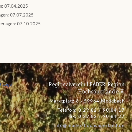
gen: 07.04.2025
lagen: 07.07.2025
nterlagen: 07.10.2025
Regionalverein LEADER-Region
Hochsauerland e.V.
Marktplatz 6 · 59964 Medebach
Telefon: 0 29 82 / 90 84 17
Fax: 0 29 82 / 90 84 27
info@leader-hochsauerland.de