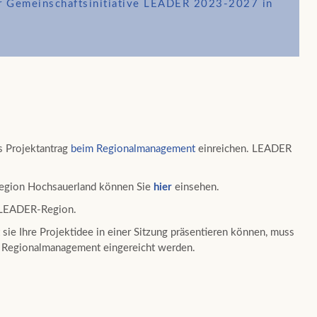
er Gemeinschaftsinitiative LEADER 2023-2027 in
s Projektantrag
beim Regionalmanagement
einreichen. LEADER
egion Hochsauerland können Sie
hier
einsehen.
r LEADER-Region.
 sie Ihre Projektidee in einer Sitzung präsentieren können, muss
eim Regionalmanagement eingereicht werden.